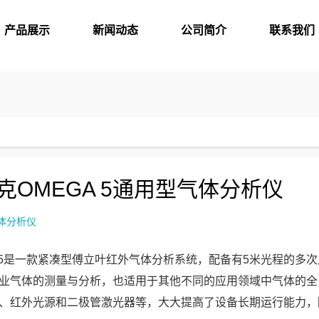
in
/www/wwwroot/xianlead.com/zb_system/function/c_system_eve
产品展示
新闻动态
公司简介
联系我们
in
/www/wwwroot/xianlead.com/zb_system/function/c_system_eve
克OMEGA 5通用型气体分析仪
体分析仪
A 5是一款紧凑型傅立叶红外气体分析系统，配备有5米光程的多
业气体的测量与分析，也适用于其他不同的应用领域中气体的全
、红外光源和二极管激光器等，大大提高了设备长期运行能力，