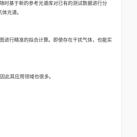
随时基于新的参考光谱库对已有的测试数据进行分
气体光谱。
图进行精准的拟合计算。即使存在干扰气体，也能实
，因此其应用领域也很多。