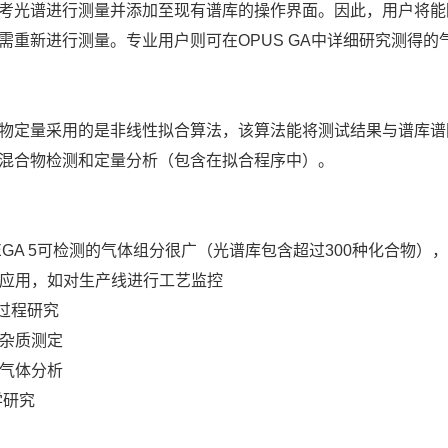
考光谱进行测量并添加至现有谱库的操作界面。因此，用户将能
需重新进行测量。专业用户则可在OPUS GA中详细研究测得的
物定量采用的是非线性拟合算法，该算法能将测试结果与谱库谱
混合物检测和定量分析（包含在拟合程序中）。
EGA 5可检测的气体组分很广（光谱库包含超过300种化合物）
应用，如对生产线进行工艺监控
过程研究
杂质测定
气体分析
学研究