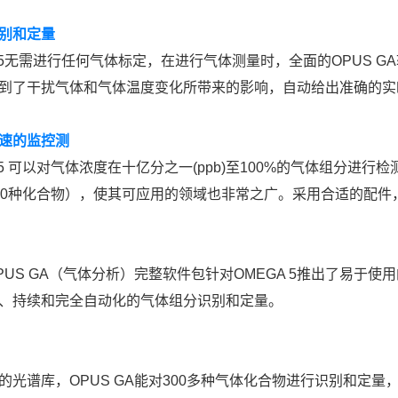
别和定量
A 5无需进行任何气体标定，在进行气体测量时，全面的OPUS 
到了干扰气体和气体温度变化所带来的影响，自动给出准确的实
速的监控测
A 5 可以对气体浓度在十亿分之一(ppb)至100%的气体组分进
00种化合物），使其可应用的领域也非常之广。采用合适的配
PUS GA（气体分析）完整软件包针对OMEGA 5推出了易于
、持续和完全自动化的气体组分识别和定量。
的光谱库，OPUS GA能对300多种气体化合物进行识别和定