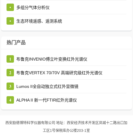
•
多组分气体分析仪
•
生态环境遥感、遥测系统
热门产品
1
布鲁克INVENIO傅立叶变换红外光谱仪
2
布鲁克VERTEX 70/70V 高端研究级红外光谱仪
3
Lumos II全自动独立式红外显微镜
4
ALPHA II 新一代FTIR红外光谱仪
西安励德博特科学仪器有限公司
地址：西安经济技术开发区凤城十二路出口加
工区1号保税库办公楼203-1室