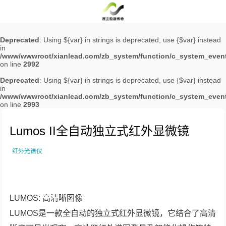
Deprecated
: Using ${var} in strings is deprecated, use {$var} instead
in
/www/wwwroot/xianlead.com/zb_system/function/c_system_even
on line
2992
Deprecated
: Using ${var} in strings is deprecated, use {$var} instead
in
/www/wwwroot/xianlead.com/zb_system/function/c_system_even
on line
2993
Lumos II全自动独立式红外显微镜
红外光谱仪
LUMOS: 高清晰图像
LUMOS是一款全自动的独立式红外显微镜，它结合了高清